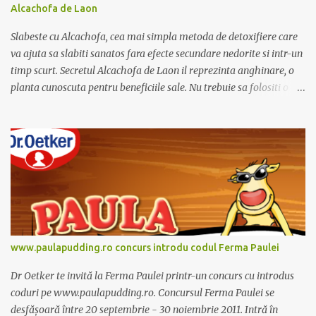
Alcachofa de Laon
Slabeste cu Alcachofa, cea mai simpla metoda de detoxifiere care
va ajuta sa slabiti sanatos fara efecte secundare nedorite si intr-un
timp scurt. Secretul Alcachofa de Laon il reprezinta anghinare, o
planta cunoscuta pentru beneficiile sale. Nu trebuie sa folositi o
dieta anume iar Alcachofa se administreaza usor, cate o sticluta pe
zi. Cutia de Alcachofa contine 14 sticlute. Pret 189 lei.
www.paulapudding.ro concurs introdu codul Ferma Paulei
Dr Oetker te invită la Ferma Paulei printr-un concurs cu introdus
coduri pe www.paulapudding.ro. Concursul Ferma Paulei se
desfășoară între 20 septembrie - 30 noiembrie 2011. Intră în