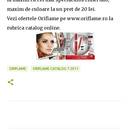
maxim de culoare la un pret de 20 lei.
Vezi ofertele Oriflame pe www.oriflame.ro la
rubrica catalog online.
ORIFLAME
ORIFLAME CATALOG 7 2011
C
o
m