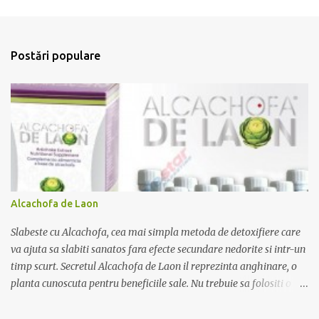
e
n
t
Postări populare
a
r
i
i
Alcachofa de Laon
Slabeste cu Alcachofa, cea mai simpla metoda de detoxifiere care
va ajuta sa slabiti sanatos fara efecte secundare nedorite si intr-un
timp scurt. Secretul Alcachofa de Laon il reprezinta anghinare, o
planta cunoscuta pentru beneficiile sale. Nu trebuie sa folositi o
dieta anume iar Alcachofa se administreaza usor, cate o sticluta pe
zi. Cutia de Alcachofa contine 14 sticlute. Pret 189 lei.