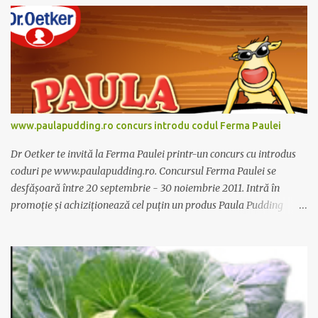
www.paulapudding.ro concurs introdu codul Ferma Paulei
Dr Oetker te invită la Ferma Paulei printr-un concurs cu introdus
coduri pe www.paulapudding.ro. Concursul Ferma Paulei se
desfășoară între 20 septembrie - 30 noiembrie 2011. Intră în
promoție și achiziționează cel puțin un produs Paula Pudding
participant la promoție. În interior vei găsi un cod unic. Trimite-l
prin sms la 1747 sau online pe www.paulapudding.ro secțiunea
concurs Ferma Paulei. Poți căștiga zilnic truse de grădinărit,
săptămânal tractorașul fermierului sau premiul cel mare o
excursie la o super-fermă din Anglia. Mai multe coduri, mai multe
șanse de câștig. Câștigători si regulament pe