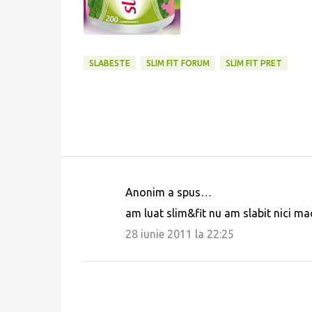
SLABESTE
SLIM FIT FORUM
SLIM FIT PRET
Anonim a spus…
C
am luat slim&fit nu am slabit nici m
o
28 iunie 2011 la 22:25
m
e
n
t