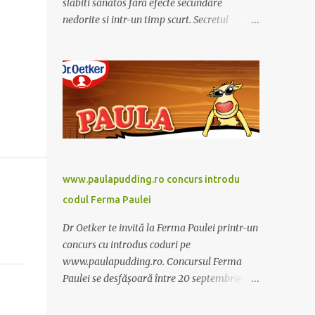
slabiti sanatos fara efecte secundare
nedorite si intr-un timp scurt. Secretul
Alcachofa de Laon il reprezinta anghinare, o
planta cunoscuta pentru beneficiile sale. Nu
trebuie sa folositi o dieta anume iar
Alcachofa se administreaza usor, cate o
sticluta pe zi. Cutia de Alcachofa contine 14
sticlute. Pret 189 lei.
www.paulapudding.ro concurs introdu
codul Ferma Paulei
Dr Oetker te invită la Ferma Paulei printr-un
concurs cu introdus coduri pe
www.paulapudding.ro. Concursul Ferma
Paulei se desfășoară între 20 septembrie -
30 noiembrie 2011. Intră în promoție și
achiziționează cel puțin un produs Paula