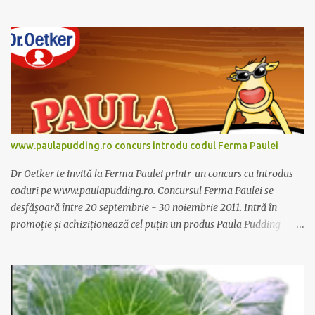
dieta anume iar Alcachofa se administreaza usor, cate o sticluta pe
zi. Cutia de Alcachofa contine 14 sticlute. Pret 189 lei.
www.paulapudding.ro concurs introdu codul Ferma Paulei
Dr Oetker te invită la Ferma Paulei printr-un concurs cu introdus
coduri pe www.paulapudding.ro. Concursul Ferma Paulei se
desfășoară între 20 septembrie - 30 noiembrie 2011. Intră în
promoție și achiziționează cel puțin un produs Paula Pudding
participant la promoție. În interior vei găsi un cod unic. Trimite-l
prin sms la 1747 sau online pe www.paulapudding.ro secțiunea
concurs Ferma Paulei. Poți căștiga zilnic truse de grădinărit,
săptămânal tractorașul fermierului sau premiul cel mare o
excursie la o super-fermă din Anglia. Mai multe coduri, mai multe