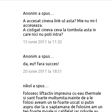
Anonim a spus…
C
A accesat cineva link-ul asta? Mie nu mi-l
o
acceseaza.
A cistigat cineva ceva la tombola asta in
m
care nici nu poti intra?
e
15 iunie 2011 la 11:32
n
t
Anonim a spus…
a
da, eu!! fara succes!
r
20 iunie 2011 la 18:51
i
i
nikol a spus…
folosesc liftactiv impreuna cu eau thermale
si sant foarte multumita.inainte de a le
folosi aveam un te foarte uscat si putin
aspru dar la o saptamana de folosire am un
ten foarte moale si catifelat iar ridurile au