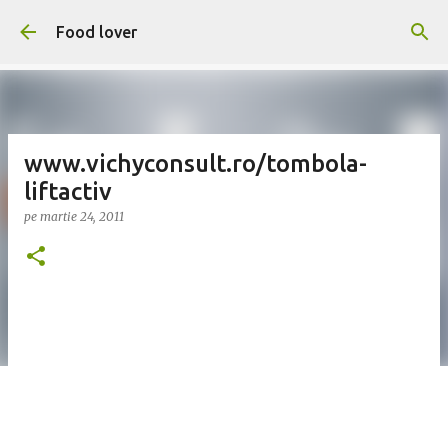
Treceți la conținutul principal
Food lover
www.vichyconsult.ro/tombola-
liftactiv
pe
martie 24, 2011