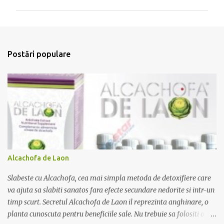
T
r
i
m
Postări populare
i
t
e
ț
i
u
n
c
o
m
e
Alcachofa de Laon
n
t
Slabeste cu Alcachofa, cea mai simpla metoda de detoxifiere care
a
r
va ajuta sa slabiti sanatos fara efecte secundare nedorite si intr-un
i
timp scurt. Secretul Alcachofa de Laon il reprezinta anghinare, o
u
planta cunoscuta pentru beneficiile sale. Nu trebuie sa folositi o