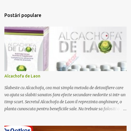
n
t
Postări populare
a
r
i
i
Alcachofa de Laon
Slabeste cu Alcachofa, cea mai simpla metoda de detoxifiere care
va ajuta sa slabiti sanatos fara efecte secundare nedorite si intr-un
timp scurt. Secretul Alcachofa de Laon il reprezinta anghinare, o
planta cunoscuta pentru beneficiile sale. Nu trebuie sa folositi o
dieta anume iar Alcachofa se administreaza usor, cate o sticluta pe
zi. Cutia de Alcachofa contine 14 sticlute. Pret 189 lei.