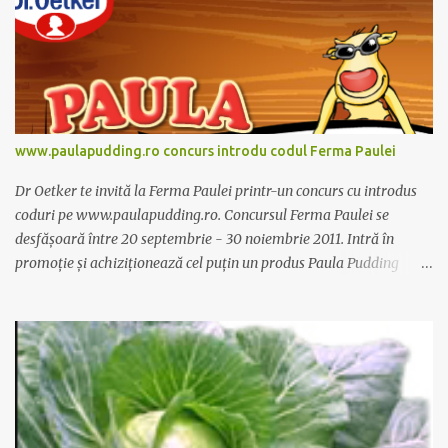
www.paulapudding.ro concurs introdu codul Ferma Paulei
Dr Oetker te invită la Ferma Paulei printr-un concurs cu introdus
coduri pe www.paulapudding.ro. Concursul Ferma Paulei se
desfășoară între 20 septembrie - 30 noiembrie 2011. Intră în
promoție și achiziționează cel puțin un produs Paula Pudding
participant la promoție. În interior vei găsi un cod unic. Trimite-l
prin sms la 1747 sau online pe www.paulapudding.ro secțiunea
concurs Ferma Paulei. Poți căștiga zilnic truse de grădinărit,
săptămânal tractorașul fermierului sau premiul cel mare o
excursie la o super-fermă din Anglia. Mai multe coduri, mai multe
șanse de câștig. Câștigători si regulament pe
www.paulapudding.ro.