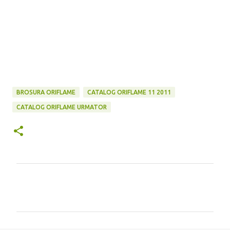
BROSURA ORIFLAME
CATALOG ORIFLAME 11 2011
CATALOG ORIFLAME URMATOR
C
o
m
e