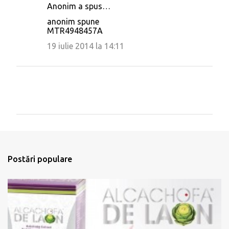
Anonim a spus…
anonim spune
MTR4948457A
19 iulie 2014 la 14:11
T
r
i
m
Postări populare
i
t
e
ț
i
u
n