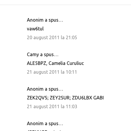
Anonim a spus…
C
vaw6tul
o
20 august 2011 la 21:05
m
e
Camy a spus…
n
ALE5BPZ, Camelia Curuliuc
t
21 august 2011 la 10:11
a
r
i
Anonim a spus…
i
ZEK2QVS; ZEY2SUR; ZDU6LBX GABI
21 august 2011 la 11:03
Anonim a spus…