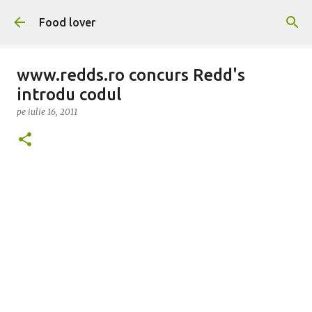
Treceți la conținutul principal
Food lover
www.redds.ro concurs Redd's
introdu codul
pe
iulie 16, 2011