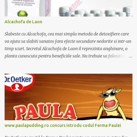
c
o
m
e
Alcachofa de Laon
n
t
Slabeste cu Alcachofa, cea mai simpla metoda de detoxifiere care
a
r
va ajuta sa slabiti sanatos fara efecte secundare nedorite si intr-un
i
timp scurt. Secretul Alcachofa de Laon il reprezinta anghinare, o
u
planta cunoscuta pentru beneficiile sale. Nu trebuie sa folositi o
dieta anume iar Alcachofa se administreaza usor, cate o sticluta pe
zi. Cutia de Alcachofa contine 14 sticlute. Pret 189 lei.
www.paulapudding.ro concurs introdu codul Ferma Paulei