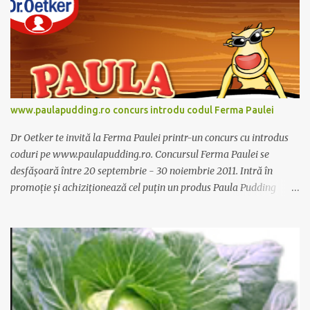
www.paulapudding.ro concurs introdu codul Ferma Paulei
Dr Oetker te invită la Ferma Paulei printr-un concurs cu introdus
coduri pe www.paulapudding.ro. Concursul Ferma Paulei se
desfășoară între 20 septembrie - 30 noiembrie 2011. Intră în
promoție și achiziționează cel puțin un produs Paula Pudding
participant la promoție. În interior vei găsi un cod unic. Trimite-l
prin sms la 1747 sau online pe www.paulapudding.ro secțiunea
concurs Ferma Paulei. Poți căștiga zilnic truse de grădinărit,
săptămânal tractorașul fermierului sau premiul cel mare o
excursie la o super-fermă din Anglia. Mai multe coduri, mai multe
șanse de câștig. Câștigători si regulament pe
www.paulapudding.ro.