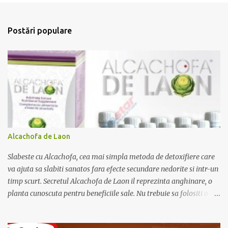
T
r
i
m
Postări populare
i
t
e
ț
i
u
n
c
o
m
e
Alcachofa de Laon
n
t
Slabeste cu Alcachofa, cea mai simpla metoda de detoxifiere care
a
r
va ajuta sa slabiti sanatos fara efecte secundare nedorite si intr-un
i
timp scurt. Secretul Alcachofa de Laon il reprezinta anghinare, o
u
planta cunoscuta pentru beneficiile sale. Nu trebuie sa folositi o
dieta anume iar Alcachofa se administreaza usor, cate o sticluta pe
zi. Cutia de Alcachofa contine 14 sticlute. Pret 189 lei.