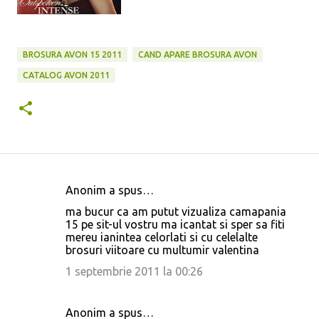
BROSURA AVON 15 2011
CAND APARE BROSURA AVON
CATALOG AVON 2011
Anonim a spus…
C
ma bucur ca am putut vizualiza camapania
o
15 pe sit-ul vostru ma icantat si sper sa fiti
mereu ianintea celorlati si cu celelalte
m
brosuri viitoare cu multumir valentina
e
1 septembrie 2011 la 00:26
n
t
Anonim a spus…