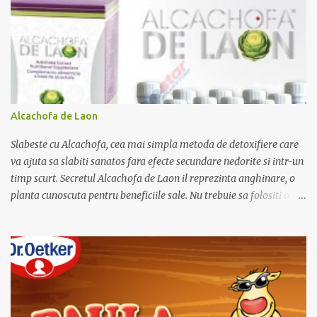
e
ț
i
u
n
c
o
m
e
Alcachofa de Laon
n
t
Slabeste cu Alcachofa, cea mai simpla metoda de detoxifiere care
a
r
va ajuta sa slabiti sanatos fara efecte secundare nedorite si intr-un
i
timp scurt. Secretul Alcachofa de Laon il reprezinta anghinare, o
u
planta cunoscuta pentru beneficiile sale. Nu trebuie sa folositi o
dieta anume iar Alcachofa se administreaza usor, cate o sticluta pe
zi. Cutia de Alcachofa contine 14 sticlute. Pret 189 lei.