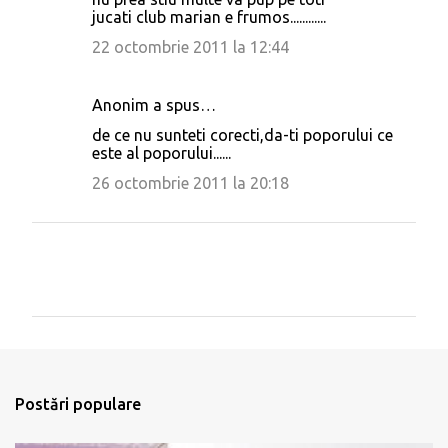
jucati club marian e frumos............
22 octombrie 2011 la 12:44
Anonim a spus…
de ce nu sunteti corecti,da-ti poporului ce
este al poporului......
26 octombrie 2011 la 20:18
T
r
i
m
Postări populare
i
t