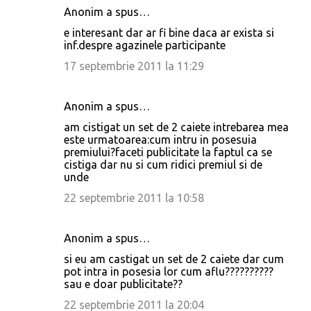
Anonim a spus…
C
e interesant dar ar fi bine daca ar exista si
o
inf.despre agazinele participante
m
17 septembrie 2011 la 11:29
e
n
Anonim a spus…
t
am cistigat un set de 2 caiete intrebarea mea
a
este urmatoarea:cum intru in posesuia
premiului?faceti publicitate la faptul ca se
r
cistiga dar nu si cum ridici premiul si de
i
unde
i
22 septembrie 2011 la 10:58
Anonim a spus…
si eu am castigat un set de 2 caiete dar cum
pot intra in posesia lor cum aflu??????????
sau e doar publicitate??
22 septembrie 2011 la 20:04