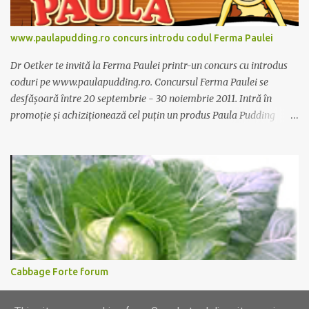
www.paulapudding.ro concurs introdu codul Ferma Paulei
Dr Oetker te invită la Ferma Paulei printr-un concurs cu introdus
coduri pe www.paulapudding.ro. Concursul Ferma Paulei se
desfășoară între 20 septembrie - 30 noiembrie 2011. Intră în
promoție și achiziționează cel puțin un produs Paula Pudding
participant la promoție. În interior vei găsi un cod unic. Trimite-l
prin sms la 1747 sau online pe www.paulapudding.ro secțiunea
concurs Ferma Paulei. Poți căștiga zilnic truse de grădinărit,
săptămânal tractorașul fermierului sau premiul cel mare o
excursie la o super-fermă din Anglia. Mai multe coduri, mai multe
șanse de câștig. Câștigători si regulament pe
www.paulapudding.ro.
Cabbage Forte forum
Ati incercat supa de varza pentru slabit Cabbage Forte? O prietena