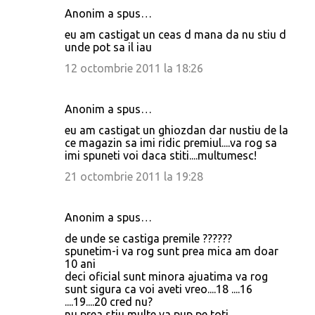
Anonim a spus…
eu am castigat un ceas d mana da nu stiu d
unde pot sa il iau
12 octombrie 2011 la 18:26
Anonim a spus…
eu am castigat un ghiozdan dar nustiu de la
ce magazin sa imi ridic premiul....va rog sa
imi spuneti voi daca stiti....multumesc!
21 octombrie 2011 la 19:28
Anonim a spus…
de unde se castiga premile ??????
spunetim-i va rog sunt prea mica am doar
10 ani
deci oficial sunt minora ajuatima va rog
sunt sigura ca voi aveti vreo....18 ....16
....19....20 cred nu?
nu prea stiu multe va pup pe toti