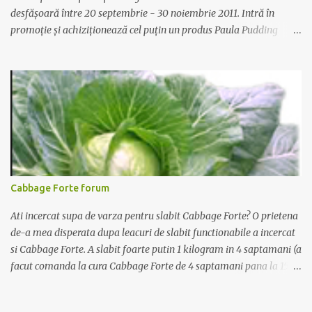
desfășoară între 20 septembrie - 30 noiembrie 2011. Intră în
promoție și achiziționează cel puțin un produs Paula Pudding
participant la promoție. În interior vei găsi un cod unic. Trimite-l
prin sms la 1747 sau online pe www.paulapudding.ro secțiunea
concurs Ferma Paulei. Poți căștiga zilnic truse de grădinărit,
săptămânal tractorașul fermierului sau premiul cel mare o
excursie la o super-fermă din Anglia. Mai multe coduri, mai multe
șanse de câștig. Câștigători si regulament pe
www.paulapudding.ro.
Cabbage Forte forum
Ati incercat supa de varza pentru slabit Cabbage Forte? O prietena
de-a mea disperata dupa leacuri de slabit functionabile a incercat
si Cabbage Forte. A slabit foarte putin 1 kilogram in 4 saptamani (a
facut comanda la cura Cabbage Forte de 4 saptamani pana la 15
kilograme la pretul de 139 lei). As vrea sa tranform aceasta pagina
in Cabbage Forte forum in speranta ca vom ajuta cat mai multe