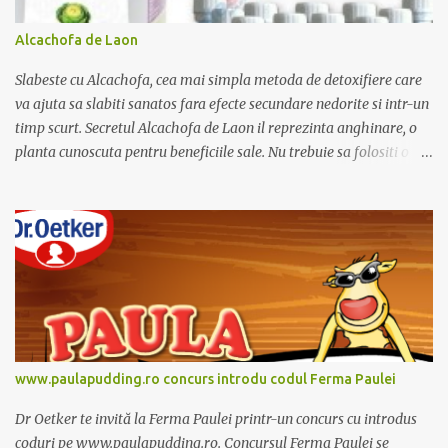
Alcachofa de Laon
Slabeste cu Alcachofa, cea mai simpla metoda de detoxifiere care
va ajuta sa slabiti sanatos fara efecte secundare nedorite si intr-un
timp scurt. Secretul Alcachofa de Laon il reprezinta anghinare, o
planta cunoscuta pentru beneficiile sale. Nu trebuie sa folositi o
dieta anume iar Alcachofa se administreaza usor, cate o sticluta pe
zi. Cutia de Alcachofa contine 14 sticlute. Pret 189 lei.
www.paulapudding.ro concurs introdu codul Ferma Paulei
Dr Oetker te invită la Ferma Paulei printr-un concurs cu introdus
coduri pe www.paulapudding.ro. Concursul Ferma Paulei se