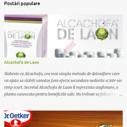
t
Postări populare
a
r
i
i
Alcachofa de Laon
Slabeste cu Alcachofa, cea mai simpla metoda de detoxifiere care
va ajuta sa slabiti sanatos fara efecte secundare nedorite si intr-un
timp scurt. Secretul Alcachofa de Laon il reprezinta anghinare, o
planta cunoscuta pentru beneficiile sale. Nu trebuie sa folositi o
dieta anume iar Alcachofa se administreaza usor, cate o sticluta pe
zi. Cutia de Alcachofa contine 14 sticlute. Pret 189 lei.