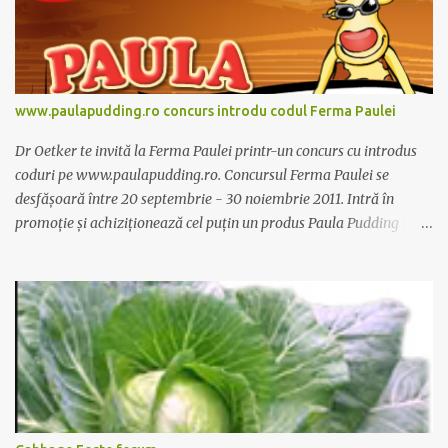
www.paulapudding.ro concurs introdu codul Ferma Paulei
Dr Oetker te invită la Ferma Paulei printr-un concurs cu introdus
coduri pe www.paulapudding.ro. Concursul Ferma Paulei se
desfășoară între 20 septembrie - 30 noiembrie 2011. Intră în
promoție și achiziționează cel puțin un produs Paula Pudding
participant la promoție. În interior vei găsi un cod unic. Trimite-l
prin sms la 1747 sau online pe www.paulapudding.ro secțiunea
concurs Ferma Paulei. Poți căștiga zilnic truse de grădinărit,
săptămânal tractorașul fermierului sau premiul cel mare o
excursie la o super-fermă din Anglia. Mai multe coduri, mai multe
șanse de câștig. Câștigători si regulament pe
www.paulapudding.ro.