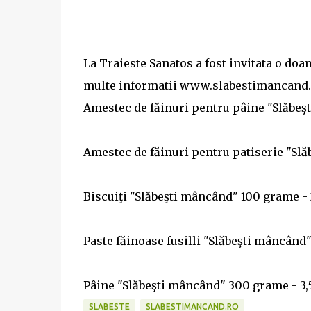
La Traieste Sanatos a fost invitata o doam
multe informatii www.slabestimancand.ro
Amestec de făinuri pentru pâine "Slăbeşt
Amestec de făinuri pentru patiserie "Slăb
Biscuiţi "Slăbeşti mâncând" 100 grame - 2
Paste făinoase fusilli "Slăbeşti mâncând"
Pâine "Slăbeşti mâncând" 300 grame - 3,5
SLABESTE
SLABESTIMANCAND.RO