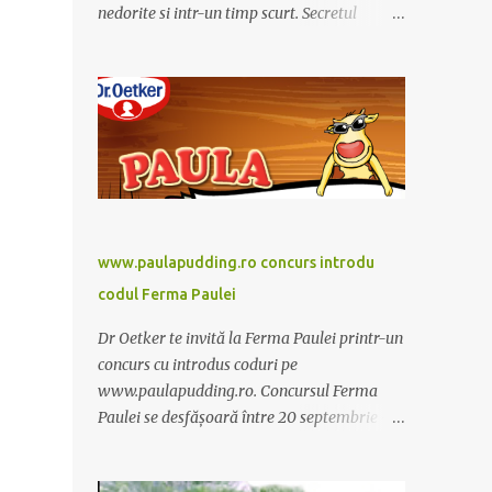
nedorite si intr-un timp scurt. Secretul
Alcachofa de Laon il reprezinta anghinare, o
planta cunoscuta pentru beneficiile sale. Nu
trebuie sa folositi o dieta anume iar
Alcachofa se administreaza usor, cate o
sticluta pe zi. Cutia de Alcachofa contine 14
sticlute. Pret 189 lei.
www.paulapudding.ro concurs introdu
codul Ferma Paulei
Dr Oetker te invită la Ferma Paulei printr-un
concurs cu introdus coduri pe
www.paulapudding.ro. Concursul Ferma
Paulei se desfășoară între 20 septembrie -
30 noiembrie 2011. Intră în promoție și
achiziționează cel puțin un produs Paula