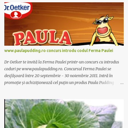
www.paulapudding.ro concurs introdu codul Ferma Paulei
Dr Oetker te invită la Ferma Paulei printr-un concurs cu introdus
coduri pe www.paulapudding.ro. Concursul Ferma Paulei se
desfășoară între 20 septembrie - 30 noiembrie 2011. Intră în
promoție și achiziționează cel puțin un produs Paula Pudding
participant la promoție. În interior vei găsi un cod unic. Trimite-l
prin sms la 1747 sau online pe www.paulapudding.ro secțiunea
concurs Ferma Paulei. Poți căștiga zilnic truse de grădinărit,
săptămânal tractorașul fermierului sau premiul cel mare o
excursie la o super-fermă din Anglia. Mai multe coduri, mai multe
șanse de câștig. Câștigători si regulament pe