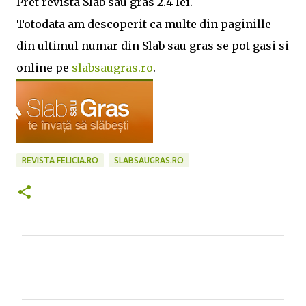
Pret revista Slab sau gras 2.4 lei.
Totodata am descoperit ca multe din paginille
din ultimul numar din Slab sau gras se pot gasi si
online pe
slabsaugras.ro
.
REVISTA FELICIA.RO
SLABSAUGRAS.RO
C
o
m