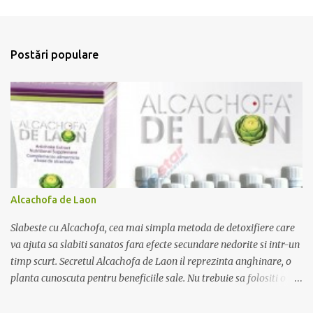
e
n
t
Postări populare
a
r
i
i
Alcachofa de Laon
Slabeste cu Alcachofa, cea mai simpla metoda de detoxifiere care
va ajuta sa slabiti sanatos fara efecte secundare nedorite si intr-un
timp scurt. Secretul Alcachofa de Laon il reprezinta anghinare, o
planta cunoscuta pentru beneficiile sale. Nu trebuie sa folositi o
dieta anume iar Alcachofa se administreaza usor, cate o sticluta pe
zi. Cutia de Alcachofa contine 14 sticlute. Pret 189 lei.