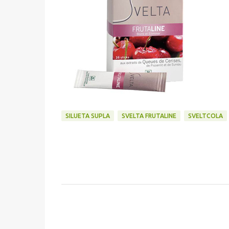
SILUETA SUPLA
SVELTA FRUTALINE
SVELTCOLA
C
o