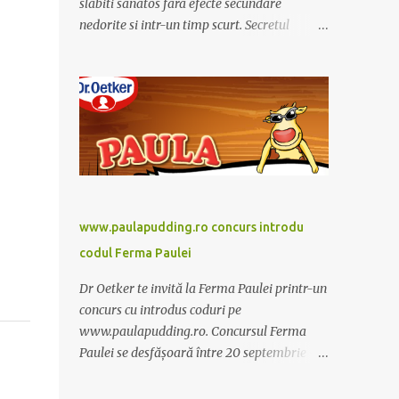
slabiti sanatos fara efecte secundare
nedorite si intr-un timp scurt. Secretul
Alcachofa de Laon il reprezinta anghinare, o
planta cunoscuta pentru beneficiile sale. Nu
trebuie sa folositi o dieta anume iar
Alcachofa se administreaza usor, cate o
sticluta pe zi. Cutia de Alcachofa contine 14
sticlute. Pret 189 lei.
www.paulapudding.ro concurs introdu
codul Ferma Paulei
Dr Oetker te invită la Ferma Paulei printr-un
concurs cu introdus coduri pe
www.paulapudding.ro. Concursul Ferma
Paulei se desfășoară între 20 septembrie -
30 noiembrie 2011. Intră în promoție și
achiziționează cel puțin un produs Paula