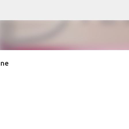
Treceți la conținutul principal
ine