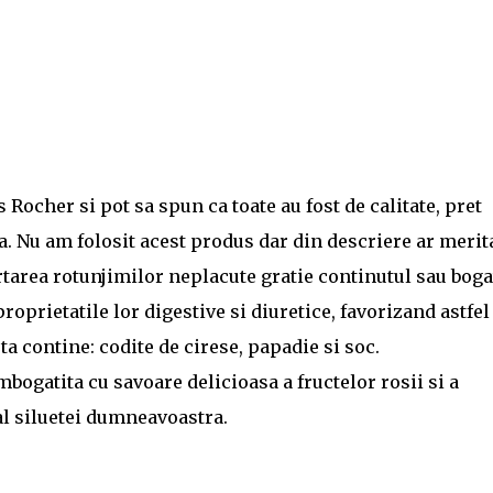
Rocher si pot sa spun ca toate au fost de calitate, pret
a. Nu am folosit acest produs dar din descriere ar merit
artarea rotunjimilor neplacute gratie continutul sau boga
oprietatile lor digestive si diuretice, favorizand astfel
a contine: codite de cirese, papadie si soc.
bogatita cu savoare delicioasa a fructelor rosii si a
 al siluetei dumneavoastra.