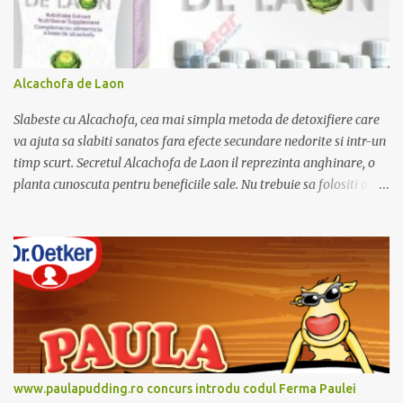
Alcachofa de Laon
Slabeste cu Alcachofa, cea mai simpla metoda de detoxifiere care
va ajuta sa slabiti sanatos fara efecte secundare nedorite si intr-un
timp scurt. Secretul Alcachofa de Laon il reprezinta anghinare, o
planta cunoscuta pentru beneficiile sale. Nu trebuie sa folositi o
dieta anume iar Alcachofa se administreaza usor, cate o sticluta pe
zi. Cutia de Alcachofa contine 14 sticlute. Pret 189 lei.
www.paulapudding.ro concurs introdu codul Ferma Paulei