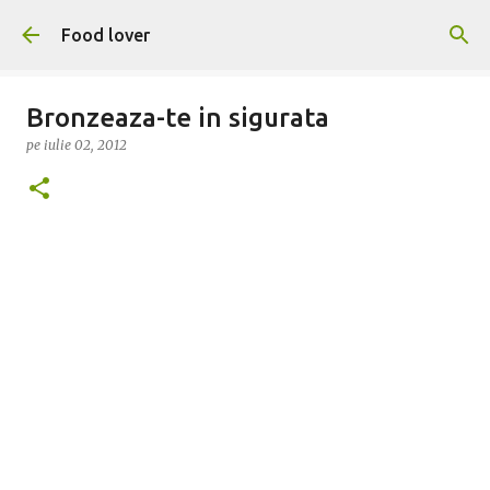
Treceți la conținutul principal
Food lover
Bronzeaza-te in sigurata
pe
iulie 02, 2012