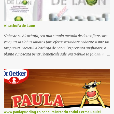
Alcachofa de Laon
Slabeste cu Alcachofa, cea mai simpla metoda de detoxifiere care
va ajuta sa slabiti sanatos fara efecte secundare nedorite si intr-un
timp scurt. Secretul Alcachofa de Laon il reprezinta anghinare, o
planta cunoscuta pentru beneficiile sale. Nu trebuie sa folositi o
dieta anume iar Alcachofa se administreaza usor, cate o sticluta pe
zi. Cutia de Alcachofa contine 14 sticlute. Pret 189 lei.
www.paulapudding.ro concurs introdu codul Ferma Paulei