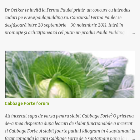
Dr Oetker te invită la Ferma Paulei printr-un concurs cu introdus
coduri pe www.paulapudding.ro. Concursul Ferma Paulei se
desfășoară între 20 septembrie - 30 noiembrie 2011. Intră în
promoție și achiziționează cel puțin un produs Paula Pudding
participant la promoție. În interior vei găsi un cod unic. Trimite-l
prin sms la 1747 sau online pe www.paulapudding.ro secțiunea
concurs Ferma Paulei. Poți căștiga zilnic truse de grădinărit,
săptămânal tractorașul fermierului sau premiul cel mare o
excursie la o super-fermă din Anglia. Mai multe coduri, mai multe
șanse de câștig. Câștigători si regulament pe
www.paulapudding.ro.
Cabbage Forte forum
Ati incercat supa de varza pentru slabit Cabbage Forte? O prietena
de-a mea disperata dupa leacuri de slabit functionabile a incercat
si Cabbage Forte. A slabit foarte putin 1 kilogram in 4 saptamani (a
facut comanda la cura Cabbage Forte de 4 saptamani pana la 15