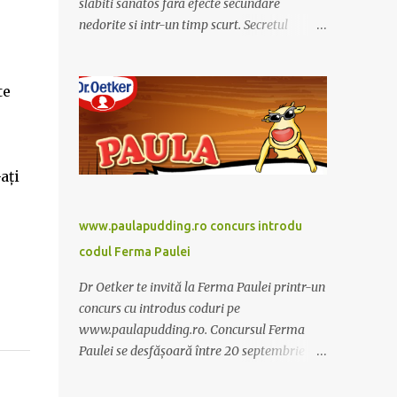
slabiti sanatos fara efecte secundare
nedorite si intr-un timp scurt. Secretul
Alcachofa de Laon il reprezinta anghinare, o
planta cunoscuta pentru beneficiile sale. Nu
trebuie sa folositi o dieta anume iar
te
Alcachofa se administreaza usor, cate o
sticluta pe zi. Cutia de Alcachofa contine 14
sticlute. Pret 189 lei.
ați
www.paulapudding.ro concurs introdu
codul Ferma Paulei
Dr Oetker te invită la Ferma Paulei printr-un
concurs cu introdus coduri pe
www.paulapudding.ro. Concursul Ferma
Paulei se desfășoară între 20 septembrie -
30 noiembrie 2011. Intră în promoție și
achiziționează cel puțin un produs Paula