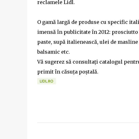
reclamele Lidl.
O gamă largă de produse cu specific itali
imensă în publicitate în 2012: prosciutto 
paste, supă italienească, ulei de masline 
balsamic etc.
Vă sugerez să consultați catalogul pentru
primit în căsuța poștală.
LIDL.RO
C