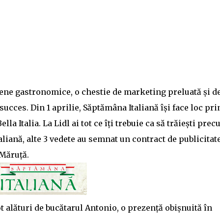
ne gastronomice, o chestie de marketing preluată și d
succes. Din 1 aprilie, Săptămâna Italiană își face loc pri
lla Italia. La Lidl ai tot ce îți trebuie ca să trăiești pre
aliană, alte 3 vedete au semnat un contract de publicitat
 Măruță.
 alături de bucătarul Antonio, o prezență obișnuită în