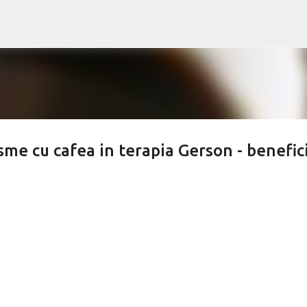
Treceți la conținutul principal
isme cu cafea in terapia Gerson - benefici