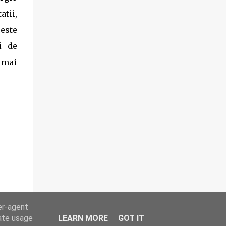
produs disponibil pe www.supa-varza.ro.
atii,
ceste
i de
 mai
er-agent
rate usage
LEARN MORE
GOT IT