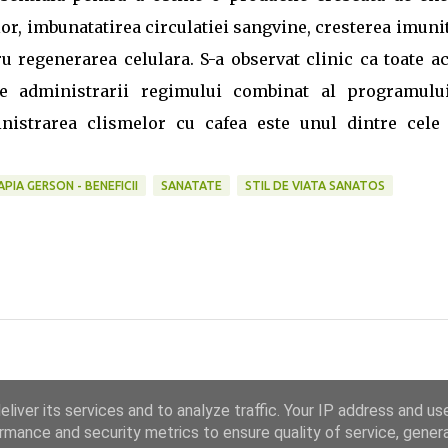
lor, imbunatatirea circulatiei sangvine, cresterea imunit
u regenerarea celulara. S-a observat clinic ca toate a
 ale administrarii regimului combinat al programulu
inistrarea clismelor cu cafea este unul dintre cele
PIA GERSON - BENEFICII
SANATATE
STIL DE VIATA SANATOS
liver its services and to analyze traffic. Your IP address and us
rmance and security metrics to ensure quality of service, gene