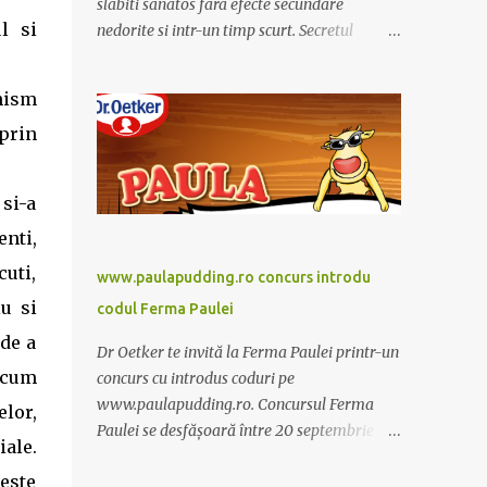
slabiti sanatos fara efecte secundare
l si
nedorite si intr-un timp scurt. Secretul
Alcachofa de Laon il reprezinta anghinare, o
planta cunoscuta pentru beneficiile sale. Nu
nism
trebuie sa folositi o dieta anume iar
 prin
Alcachofa se administreaza usor, cate o
sticluta pe zi. Cutia de Alcachofa contine 14
sticlute. Pret 189 lei.
si-a
enti,
cuti,
www.paulapudding.ro concurs introdu
u si
codul Ferma Paulei
 de a
Dr Oetker te invită la Ferma Paulei printr-un
ecum
concurs cu introdus coduri pe
www.paulapudding.ro. Concursul Ferma
elor,
Paulei se desfășoară între 20 septembrie -
iale.
30 noiembrie 2011. Intră în promoție și
este
achiziționează cel puțin un produs Paula