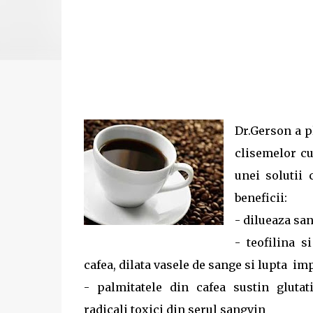
Dr.Gerson a pl
clisemelor cu
unei solutii 
beneficii:
- dilueaza san
- teofilina 
cafea, dilata vasele de sange si lupta im
- palmitatele din cafea sustin glutat
radicali toxici din serul sangvin