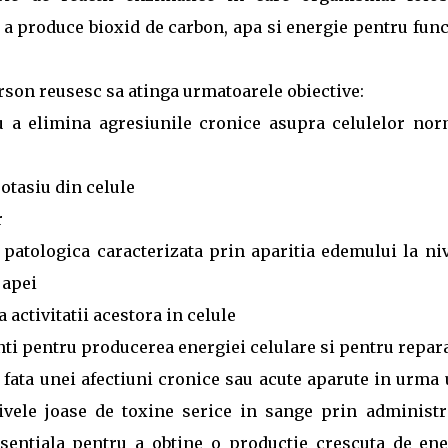
 a produce bioxid de carbon, apa si energie pentru func
rson reusesc sa atinga urmatoarele obiective:
u a elimina agresiunile cronice asupra celulelor nor
otasiu din celule
r
 patologica caracterizata prin aparitia edemului la ni
 apei
 activitatii acestora in celule
ti pentru producerea energiei celulare si pentru repara
 fata unei afectiuni cronice sau acute aparute in urma
ivele joase de toxine serice in sange prin administr
sentiala pentru a obtine o productie crescuta de ene