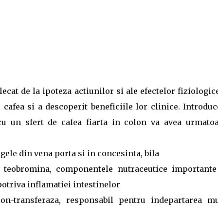
ecat de la ipoteza actiunilor si ale efectelor fiziologic
 cafea si a descoperit beneficiile lor clinice. Introdu
cu un sfert de cafea fiarta in colon va avea urmatoa
gele din vena porta si in concesinta, bila
si teobromina, componentele nutraceutice importante
potriva inflamatiei intestinelor
ion-transferaza, responsabil pentru indepartarea mu