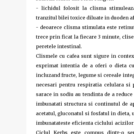
- lichidul folosit la clisma stimuleaz
tranzitul bilei toxice diluate in duoden a
- deoarece clisma stimulata este retin
trece prin ficat la fiecare 3 minute, cli
peretele intestinal.
Clismele cu cafea sunt sigure in conte
exprimat intentia de a oferi o dieta cu
incluzand fructe, legume si cereale integ
necesari pentru respiratia celulara si
sarace in sodiu au tendinta de a reduce
imbunatati structura si continutul de 
acetatul, gluconatul si fosfatul in dieta
imbunatateste eficienta ciclului acizilo
Ciclul Kerbs este compus dintr-o ser