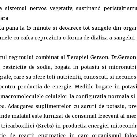
a sistemul nervos vegetativ, sustinand peristaltismu
fara
uta pana la 15 minute si deoarece tot sangele din orga
semele cu cafea reprezinta o forma de dializa a sangelui
xtul regimului combinat al Terapiei Gerson. Dr.Gerson 
 restrictie de sodiu, bogata in potasiu si micronutri
rale, care sa ofere toti nutrientii, cunoscuti si necunos
 pentru productia de energie. Mediile bogate in potasi
 macromoleculele celulelor la configuratia normala si
apa. Adaugarea suplimentelor cu saruri de potasiu, pr
, unde malatul este furnizat de consumul frecvent al mer
r tricarboxilici (Krebs) in productia energiei mitocondr
ie de reactii enzimatice in care organismul folos