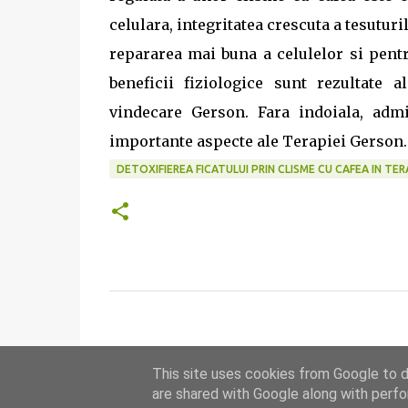
celulara, integritatea crescuta a tesuturi
repararea mai buna a celulelor si pentr
beneficii fiziologice sunt rezultate
vindecare Gerson. Fara indoiala, adm
importante aspecte ale Terapiei Gerson.
DETOXIFIEREA FICATULUI PRIN CLISME CU CAFEA IN TERA
C
o
m
This site uses cookies from Google to de
are shared with Google along with perfo
e