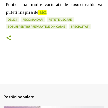
Pentru mai multe varietati de sosuri calde va
puteti inspira de
aici
.
DELICII
RECOMANDARI
RETETE USOARE
SOSURI PENTRU PREPARATELE DIN CARNE
SPECIALITATI
C
o
m
e
n
t
Postări populare
a