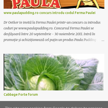
www.paulapudding.ro concurs introdu codul Ferma Paulei
Dr Oetker te invită la Ferma Paulei printr-un concurs cu introdus
coduri pe www.paulapudding.ro. Concursul Ferma Paulei se
desfășoară între 20 septembrie - 30 noiembrie 2011. Intră în
promoție și achiziționează cel puțin un produs Paula Pudding
participant la promoție. În interior vei găsi un cod unic. Trimite-l
prin sms la 1747 sau online pe www.paulapudding.ro secțiunea
concurs Ferma Paulei. Poți căștiga zilnic truse de grădinărit,
săptămânal tractorașul fermierului sau premiul cel mare o
excursie la o super-fermă din Anglia. Mai multe coduri, mai multe
șanse de câștig. Câștigători si regulament pe
www.paulapudding.ro.
Cabbage Forte forum
Ati incercat supa de varza pentru slabit Cabbage Forte? O prietena