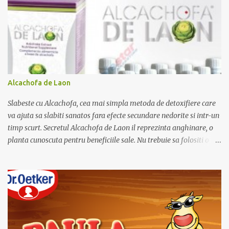
r
i
i
Alcachofa de Laon
Slabeste cu Alcachofa, cea mai simpla metoda de detoxifiere care
va ajuta sa slabiti sanatos fara efecte secundare nedorite si intr-un
timp scurt. Secretul Alcachofa de Laon il reprezinta anghinare, o
planta cunoscuta pentru beneficiile sale. Nu trebuie sa folositi o
dieta anume iar Alcachofa se administreaza usor, cate o sticluta pe
zi. Cutia de Alcachofa contine 14 sticlute. Pret 189 lei.