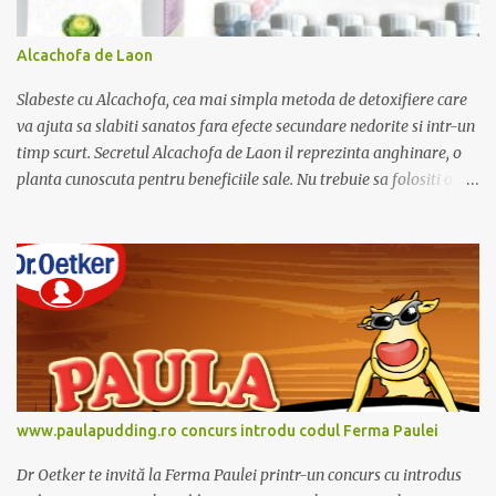
Alcachofa de Laon
Slabeste cu Alcachofa, cea mai simpla metoda de detoxifiere care
va ajuta sa slabiti sanatos fara efecte secundare nedorite si intr-un
timp scurt. Secretul Alcachofa de Laon il reprezinta anghinare, o
planta cunoscuta pentru beneficiile sale. Nu trebuie sa folositi o
dieta anume iar Alcachofa se administreaza usor, cate o sticluta pe
zi. Cutia de Alcachofa contine 14 sticlute. Pret 189 lei.
www.paulapudding.ro concurs introdu codul Ferma Paulei
Dr Oetker te invită la Ferma Paulei printr-un concurs cu introdus