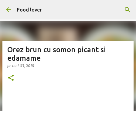
Treceți la conținutul principal
Food lover
Orez brun cu somon picant si
edamame
pe
mai 03, 2018