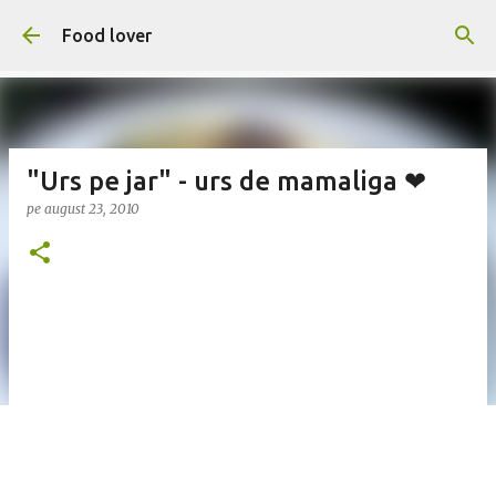
Treceți la conținutul principal
Food lover
"Urs pe jar" - urs de mamaliga ❤
pe
august 23, 2010