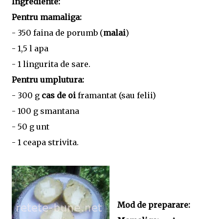
Ingrediente:
Pentru mamaliga:
- 350 faina de porumb (
malai
)
- 1,5 l apa
- 1 lingurita de sare.
Pentru umplutura:
- 300 g
cas de oi
framantat (sau felii)
- 100 g smantana
- 50 g unt
- 1 ceapa strivita.
Mod de preparare: