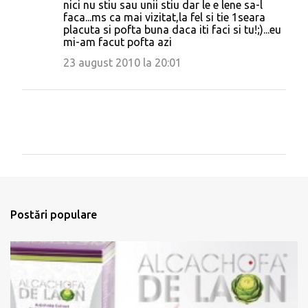
nici nu stiu sau unii stiu dar le e lene sa-l
faca...ms ca mai vizitat,la fel si tie 1seara
placuta si pofta buna daca iti faci si tu!;)...eu
mi-am facut pofta azi
23 august 2010 la 20:01
T
r
i
m
Postări populare
i
t
e
ț
i
u
n