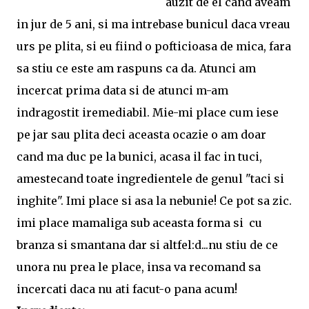
auzit de el cand aveam
in jur de 5 ani, si ma intrebase bunicul daca vreau
urs pe plita, si eu fiind o pofticioasa de mica, fara
sa stiu ce este am raspuns ca da. Atunci am
incercat prima data si de atunci m-am
indragostit iremediabil. Mie-mi place cum iese
pe jar sau plita deci aceasta ocazie o am doar
cand ma duc pe la bunici, acasa il fac in tuci,
amestecand toate ingredientele de genul "taci si
inghite". Imi place si asa la nebunie! Ce pot sa zic.
imi place mamaliga sub aceasta forma si cu
branza si smantana dar si altfel:d...nu stiu de ce
unora nu prea le place, insa va recomand sa
incercati daca nu ati facut-o pana acum!