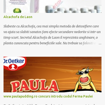
c
o
m
e
Alcachofa de Laon
n
t
Slabeste cu Alcachofa, cea mai simpla metoda de detoxifiere care
a
r
va ajuta sa slabiti sanatos fara efecte secundare nedorite si intr-un
i
timp scurt. Secretul Alcachofa de Laon il reprezinta anghinare, o
u
planta cunoscuta pentru beneficiile sale. Nu trebuie sa folositi o
dieta anume iar Alcachofa se administreaza usor, cate o sticluta pe
zi. Cutia de Alcachofa contine 14 sticlute. Pret 189 lei.
www.paulapudding.ro concurs introdu codul Ferma Paulei