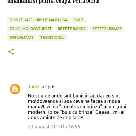
smantana
si putina
ceapa
. Pofta buna!
"URS PE JAR" - URS DE MAMALIGA
BULZ
DELICII MOLDOVENESTI
RETETE RAPIDE
RETETE USOARE
SPECIALITATI
TRADITIONAL
Janet
a spus…
C
Nu stiu de unde sint bunicii tai...dar eu sint
o
moldoveanca si asa ceva ne facea si noua
mama!Ii zicea "cocolos cu brinza",acum ,mai
m
modern ii zice "buls cu brinza".Daaaa....mi-ai
e
adus aminte de copilarie!
n
23 august 2010 la 16:56
t