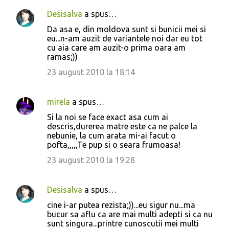
a
Desisalva
a spus…
r
Da asa e, din moldova sunt si bunicii mei si
i
eu...n-am auzit de variantele noi dar eu tot
cu aia care am auzit-o prima oara am
i
ramas;))
23 august 2010 la 18:14
mirela
a spus…
Si la noi se face exact asa cum ai
descris,durerea matre este ca ne palce la
nebunie, la cum arata mi-ai facut o
pofta,,,,,Te pup si o seara frumoasa!
23 august 2010 la 19:28
Desisalva
a spus…
cine i-ar putea rezista;))...eu sigur nu...ma
bucur sa aflu ca are mai multi adepti si ca nu
sunt singura...printre cunoscutii mei multi