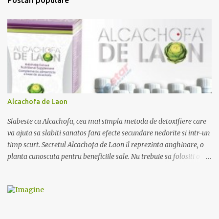
a
r
i
i
Alcachofa de Laon
Slabeste cu Alcachofa, cea mai simpla metoda de detoxifiere care
va ajuta sa slabiti sanatos fara efecte secundare nedorite si intr-un
timp scurt. Secretul Alcachofa de Laon il reprezinta anghinare, o
planta cunoscuta pentru beneficiile sale. Nu trebuie sa folositi o
dieta anume iar Alcachofa se administreaza usor, cate o sticluta pe
zi. Cutia de Alcachofa contine 14 sticlute. Pret 189 lei.