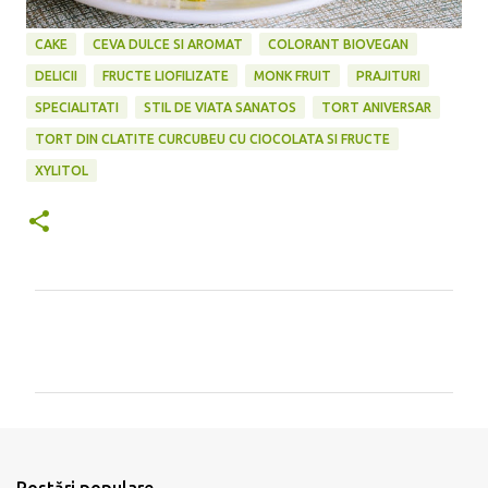
CAKE
CEVA DULCE SI AROMAT
COLORANT BIOVEGAN
DELICII
FRUCTE LIOFILIZATE
MONK FRUIT
PRAJITURI
SPECIALITATI
STIL DE VIATA SANATOS
TORT ANIVERSAR
TORT DIN CLATITE CURCUBEU CU CIOCOLATA SI FRUCTE
XYLITOL
C
o
m
e
n
t
Postări populare