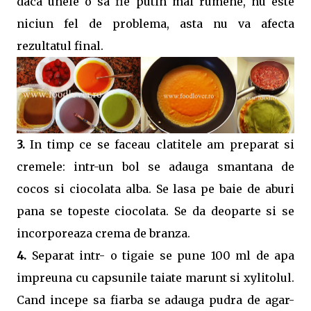
daca unele o sa fie putin mai rumene, nu este
niciun fel de problema, asta nu va afecta
rezultatul final.
3.
In timp ce se faceau clatitele am preparat si
cremele: intr-un bol se adauga smantana de
cocos si ciocolata alba. Se lasa pe baie de aburi
pana se topeste ciocolata. Se da deoparte si se
incorporeaza crema de branza.
4.
Separat intr- o tigaie se pune 100 ml de apa
impreuna cu capsunile taiate marunt si xylitolul.
Cand incepe sa fiarba se adauga pudra de agar-