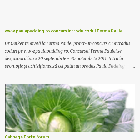
www.paulapudding.ro concurs introdu codul Ferma Paulei
Dr Oetker te invită la Ferma Paulei printr-un concurs cu introdus
coduri pe www.paulapudding.ro. Concursul Ferma Paulei se
desfășoară între 20 septembrie - 30 noiembrie 2011. Intră în
promoție și achiziționează cel puțin un produs Paula Pudding
participant la promoție. În interior vei găsi un cod unic. Trimite-l
prin sms la 1747 sau online pe www.paulapudding.ro secțiunea
concurs Ferma Paulei. Poți căștiga zilnic truse de grădinărit,
săptămânal tractorașul fermierului sau premiul cel mare o
excursie la o super-fermă din Anglia. Mai multe coduri, mai multe
șanse de câștig. Câștigători si regulament pe
www.paulapudding.ro.
Cabbage Forte forum