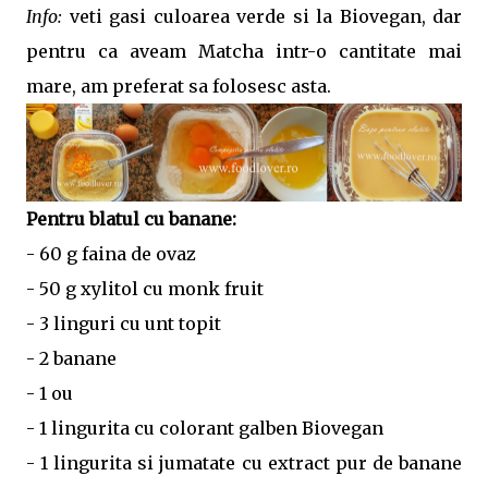
Info:
veti gasi culoarea verde si la Biovegan, dar
pentru ca aveam Matcha intr-o cantitate mai
mare, am preferat sa folosesc asta.
Pentru blatul cu banane:
- 60 g faina de ovaz
- 50 g xylitol cu monk fruit
- 3 linguri cu unt topit
- 2 banane
- 1 ou
- 1 lingurita cu colorant galben Biovegan
- 1 lingurita si jumatate cu extract pur de banane