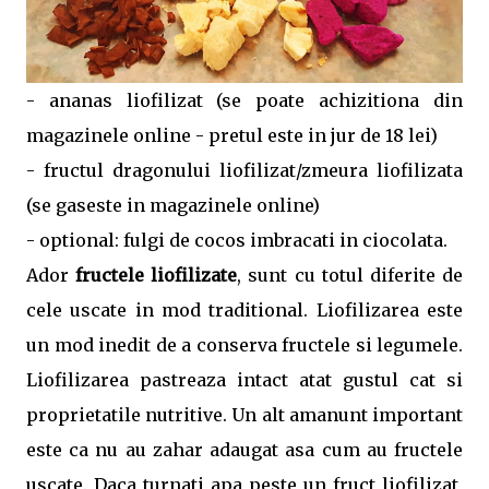
- ananas liofilizat (se poate achizitiona din
magazinele online - pretul este in jur de 18 lei)
- fructul dragonului liofilizat/zmeura liofilizata
(se gaseste in magazinele online)
- optional: fulgi de cocos imbracati in ciocolata.
Ador
fructele liofilizate
, sunt cu totul diferite de
cele uscate in mod traditional. Liofilizarea este
un mod inedit de a conserva fructele si legumele.
Liofilizarea pastreaza intact atat gustul cat si
proprietatile nutritive. Un alt amanunt important
este ca nu au zahar adaugat asa cum au fructele
uscate. Daca turnati apa peste un fruct liofilizat,