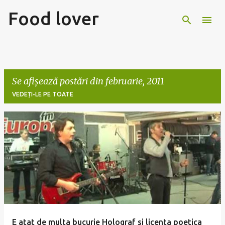
Food lover
Treceți la conținutul principal
Se afișează postări din februarie, 2011
VEDEȚI-LE PE TOATE
P
o
s
t
ă
r
i
E atat de multa bucurie Holograf si licenta poetica