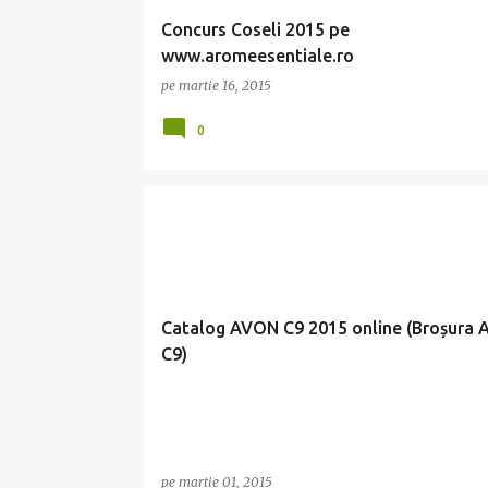
i
Concurs Coseli 2015 pe
www.aromeesentiale.ro
pe
martie 16, 2015
0
AVON C10 2015
AVON C9 2015
BROSURA AVON C9
CATALOG AVON 2015
Catalog AVON C9 2015 online (Broșura 
C9)
pe
martie 01, 2015