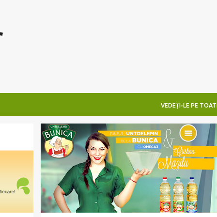
Treceți la conținutul principal
r
VEDEȚI-LE PE TOAT
+
1
CONCURS 2015
CONCURS PE FACEBOOK
MAZILIQUE
PREMII
REGULI
SALATE
+
UNTELEMN DE LA BUNICA