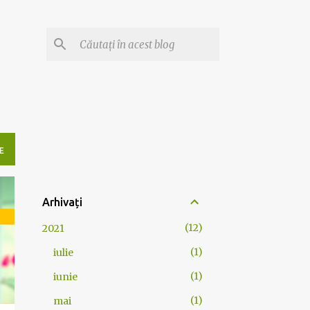
E
Arhivați
12
2021
1
iulie
1
iunie
1
mai